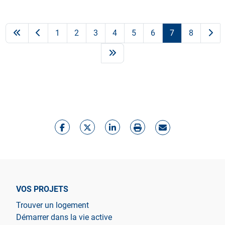
Pagination
Première page
Page précédente
Page
Page
Page
Page
Page
Page
Page courante
Page
Page
1
2
3
4
5
6
7
8
Dernière page
VOS PROJETS
Trouver un logement
Démarrer dans la vie active