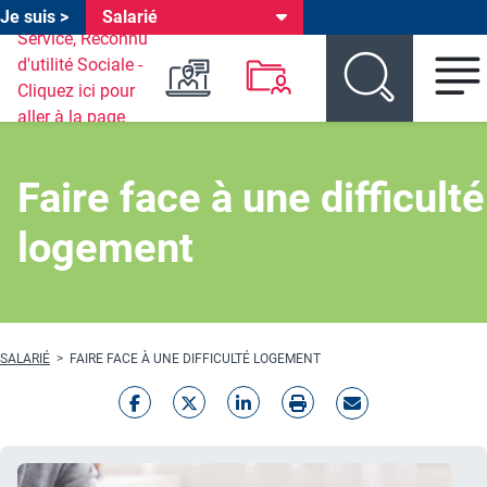
Je suis >
Salarié
Header environnements
Aller au menu environnement
Aller au menu produit
Aller au contenu principal
Faire face à une difficulté
logement
Fil d'Ariane
SALARIÉ
FAIRE FACE À UNE DIFFICULTÉ LOGEMENT