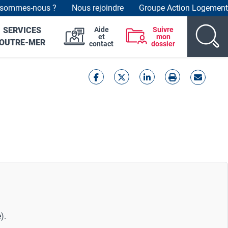
 sommes-nous ?
Nous rejoindre
Groupe Action Logement
der top links
SERVICES
Aide
Suivre
et
mon
OUTRE-MER
contact
dossier
e).