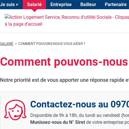
Je suis >
Salarié
Entreprise
Bailleur
Partenaire
Header environnements
Aller au menu environnement
Aller au menu produit
Aller au contenu principal
Fil d'Ariane
SALARIÉ
COMMENT POUVONS-NOUS VOUS AIDER ?
Comment pouvons-nous 
Notre priorité est de vous apporter une réponse rapide e
Contactez-nous au 097
Disponible de 9h à 18h, du lundi au vendredi (hor
Munissez-vous du N° Siret
de votre entreprise po