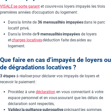
VISALE se porte garant
et couvre vos loyers impayés les trois
premières années d’occupation du logement :
Dans la limite de
36 mensualités impayées
dans le parc
locatif privé,
Dans la limite de
9 mensualités impayées
de loyers
et
charges locatives
déduction faite des aides au
logement.
Que faire en cas d’impayés de loyers ou
de dégradations locatives ?
3 étapes
à réaliser pour déclarer vos impayés de loyers et
recevoir le paiement :
Procédez à une
déclaration
en vous connectant à votre
espace personnel et en vous assurant que les délais de
déclaration sont respectés,
Validez la quittance subrogative
précisant les sommes