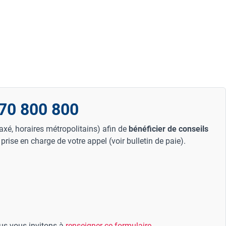
970 800 800
xé, horaires métropolitains) afin de
bénéficier de conseils
a prise en charge de votre appel (voir bulletin de paie).
ous vous invitons à
renseigner ce formulaire
.