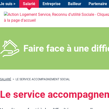
Je suis >
Salarié
Entreprise
Bailleur
Partenaire
Header environnements
Aller au menu environnement
Aller au menu produit
Aller au contenu principal
Faire face à une diff
Fil d'Ariane
SALARIÉ
LE SERVICE ACCOMPAGNEMENT SOCIAL
Le service accompagnem