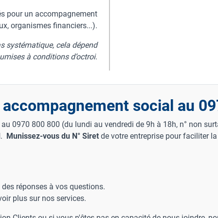
lisés pour un accompagnement
x, organismes financiers...).
pas systématique, cela dépend
oumises à conditions d’octroi
.
e accompagnement social au 0
u 0970 800 800 (du lundi au vendredi de 9h à 18h, n° non surta
l
.
Munissez-vous du N° Siret
de votre entreprise pour faciliter l
 des réponses à vos questions.
oir plus sur nos services.
ion Clients ou si vous n'êtes pas en capacité de nous joindre, n