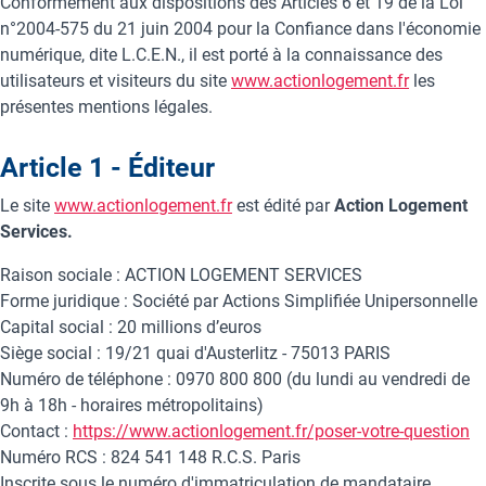
Conformément aux dispositions des Articles 6 et 19 de la Loi
n°2004-575 du 21 juin 2004 pour la Confiance dans l'économie
numérique, dite L.C.E.N., il est porté à la connaissance des
utilisateurs et visiteurs du site
www.actionlogement.fr
les
présentes mentions légales.
Article 1 - Éditeur
Le site
www.actionlogement.fr
est édité par
Action Logement
Services.
Raison sociale : ACTION LOGEMENT SERVICES
Forme juridique : Société par Actions Simplifiée Unipersonnelle
Capital social : 20 millions d’euros
Siège social : 19/21 quai d'Austerlitz - 75013 PARIS
Numéro de téléphone : 0970 800 800 (du lundi au vendredi de
9h à 18h - horaires métropolitains)
Contact :
https://www.actionlogement.fr/poser-votre-question
Numéro RCS : 824 541 148 R.C.S. Paris
Inscrite sous le numéro d'immatriculation de mandataire