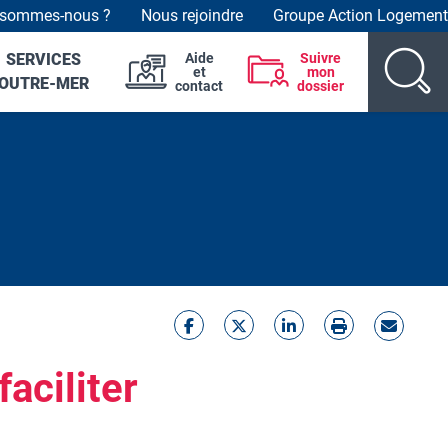
 sommes-nous ?
Nous rejoindre
Groupe Action Logement
der top links
SERVICES
Aide
Suivre
et
mon
OUTRE-MER
contact
dossier
aciliter