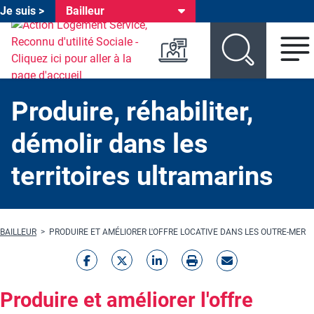
Je suis >
Bailleur
Header environnements
Aller au menu environnement
Aller au menu produit
Aller au contenu principal
Produire, réhabiliter,
démolir dans les
territoires ultramarins
Fil d'Ariane
BAILLEUR
PRODUIRE ET AMÉLIORER L'OFFRE LOCATIVE DANS LES OUTRE-MER
Produire et améliorer l'offre