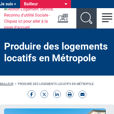
Je suis >
Bailleur
Header environnements
Aller au menu environnement
Aller au menu produit
Aller au contenu principal
Produire des logements
locatifs en Métropole
Fil d'Ariane
BAILLEUR
PRODUIRE DES LOGEMENTS LOCATIFS EN MÉTROPOLE