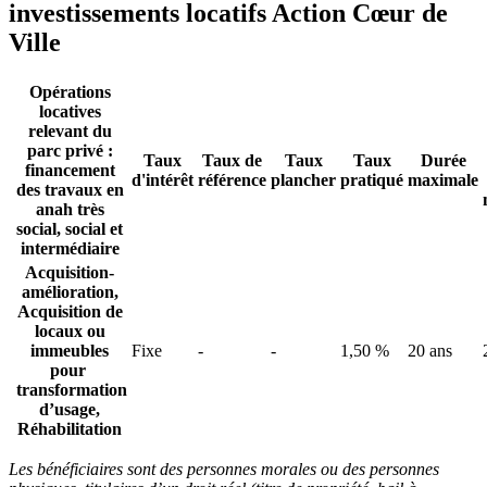
investissements locatifs Action Cœur de
Ville
Opérations
locatives
relevant du
parc privé :
Taux
Taux de
Taux
Taux
Durée
financement
d'intérêt
référence
plancher
pratiqué
maximale
des travaux en
anah très
social, social et
intermédiaire
Acquisition-
amélioration,
Acquisition de
locaux ou
immeubles
Fixe
-
-
1,50 %
20 ans
pour
transformation
d’usage,
Réhabilitation
Les bénéficiaires sont des personnes morales ou des personnes