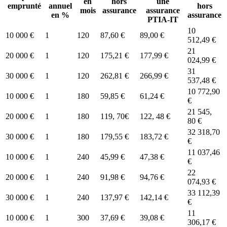
en
hors
une
emprunté
annuel
hors
mois
assurance
assurance
en %
assurance
PTIA-IT
10
10 000 €
1
120
87,60 €
89,00 €
512,49 €
21
20 000 €
1
120
175,21 €
177,99 €
024,99 €
31
30 000 €
1
120
262,81 €
266,99 €
537,48 €
10 772,90
10 000 €
1
180
59,85 €
61,24 €
€
21 545,
20 000 €
1
180
119, 70€
122, 48 €
80 €
32 318,70
30 000 €
1
180
179,55 €
183,72 €
€
11 037,46
10 000 €
1
240
45,99 €
47,38 €
€
22
20 000 €
1
240
91,98 €
94,76 €
074,93 €
33 112,39
30 000 €
1
240
137,97 €
142,14 €
€
11
10 000 €
1
300
37,69 €
39,08 €
306,17 €