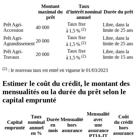
Montant
Taux
maximal du
d’intérêt nominal
Durée du prêt
prêt
annuel
Taux fixe
Prêt Agri-
Libre, dans la
40 000
(2)
Accession
limite de 25 ans
à 1,5 %
Taux fixe
Prêt Agri-
Libre, dans la
20 000
(2)
Agrandissement
limite de 25 ans
à 1,5 %
Taux fixe
Prêt Agri-
Libre, dans la
20 000
(2)
Travaux
limite de 15 ans
à 1,5 %
(2)
: le nouveau taux est entré en vigueur le 01/03/2023
Estimer le coût du crédit, le montant des
mensualités ou la durée du prêt selon le
capital emprunté
Mensualité
Taux
Coût
Durée
Mensualité
avec
Capital
nominal
du crédit
en
hors
une
emprunté
annuel
hors
mois
assurance
assurance
en %
assurance
PTIA-IT