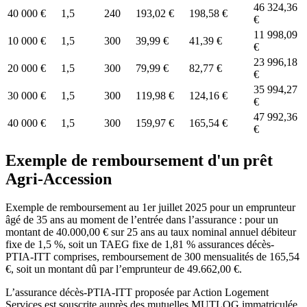
46 324,36
40 000 €
1,5
240
193,02 €
198,58 €
€
11 998,09
10 000 €
1,5
300
39,99 €
41,39 €
€
23 996,18
20 000 €
1,5
300
79,99 €
82,77 €
€
35 994,27
30 000 €
1,5
300
119,98 €
124,16 €
€
47 992,36
40 000 €
1,5
300
159,97 €
165,54 €
€
Exemple de remboursement d'un prêt
Agri-Accession
Exemple de remboursement au 1er juillet 2025 pour un emprunteur
âgé de 35 ans au moment de l’entrée dans l’assurance : pour un
montant de 40.000,00 € sur 25 ans au taux nominal annuel débiteur
fixe de 1,5 %, soit un TAEG fixe de 1,81 % assurances décès-
PTIA-ITT comprises, remboursement de 300 mensualités de 165,54
€, soit un montant dû par l’emprunteur de 49.662,00 €.
L’assurance décès-PTIA-ITT proposée par Action Logement
Services est souscrite auprès des mutuelles MUTLOG immatriculée