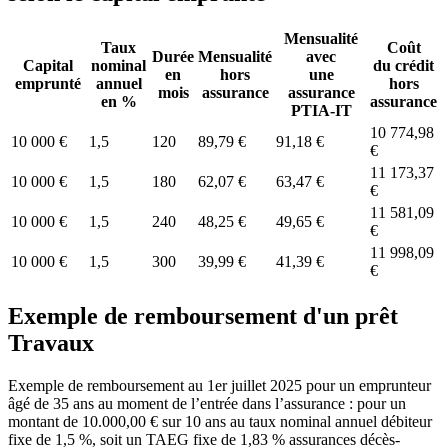
Mensualité
Taux
Coût
Durée
Mensualité
avec
Capital
nominal
du crédit
en
hors
une
emprunté
annuel
hors
mois
assurance
assurance
en %
assurance
PTIA-IT
10 774,98
10 000 €
1,5
120
89,79 €
91,18 €
€
11 173,37
10 000 €
1,5
180
62,07 €
63,47 €
€
11 581,09
10 000 €
1,5
240
48,25 €
49,65 €
€
11 998,09
10 000 €
1,5
300
39,99 €
41,39 €
€
Exemple de remboursement d'un prêt
Travaux
Exemple de remboursement au 1er juillet 2025 pour un emprunteur
âgé de 35 ans au moment de l’entrée dans l’assurance : pour un
montant de 10.000,00 € sur 10 ans au taux nominal annuel débiteur
fixe de 1,5 %, soit un TAEG fixe de 1,83 % assurances décès-