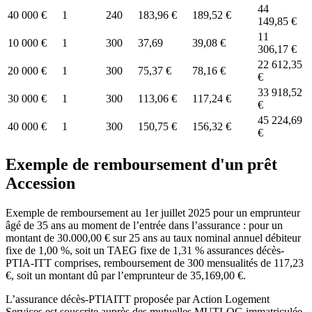
44
40 000 €
1
240
183,96 €
189,52 €
149,85 €
11
10 000 €
1
300
37,69
39,08 €
306,17 €
22 612,35
20 000 €
1
300
75,37 €
78,16 €
€
33 918,52
30 000 €
1
300
113,06 €
117,24 €
€
45 224,69
40 000 €
1
300
150,75 €
156,32 €
€
Exemple de remboursement d'un prêt
Accession
Exemple de remboursement au 1er juillet 2025 pour un emprunteur
âgé de 35 ans au moment de l’entrée dans l’assurance : pour un
montant de 30.000,00 € sur 25 ans au taux nominal annuel débiteur
fixe de 1,00 %, soit un TAEG fixe de 1,31 % assurances décès-
PTIA-ITT comprises, remboursement de 300 mensualités de 117,23
€, soit un montant dû par l’emprunteur de 35,169,00 €.
L’assurance décès-PTIAITT proposée par Action Logement
Services est souscrite auprès des mutuelles MUTLOG immatriculée