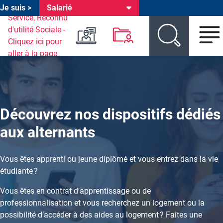
Je suis >
Salarié
Header environnements
Aller au menu environnement
Aller au menu produit
Aller au contenu principal
Découvrez nos dispositifs dédiés
aux alternants
Vous êtes apprenti ou jeune diplômé et vous entrez dans la vie
étudiante ?
Vous êtes en contrat d’apprentissage ou de
professionnalisation et vous recherchez un logement ou la
possibilité d’accéder à des aides au logement ? Faites une